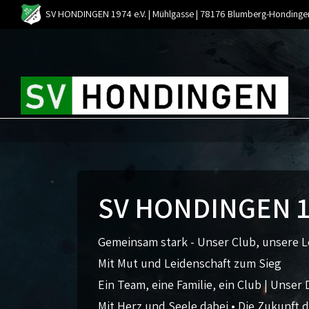
SV HONDINGEN 1974 e.V. | Mühlgasse | 78176 Blumberg-Hondinge
Förderverein
Muter und Kind Turnen
Unsere Werte
Kinder Bewegungsgruppe
Clubheim
Yoga
Chronik
Männerturnen
SV HONDINGEN 19
Sportanlage
Ehrenmitglieder
Gemeinsam stark - Unser Club, unsere L
Mit Mut und Leidenschaft zum Sieg
Ein Team, eine Familie, ein Club | Unser 
Mit Herz und Seele dabei • Die Zukunft d