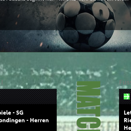
 I
Fuss