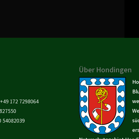
Über Hondingen
Ho
Bl
we
+49 172 7298064
We
827550‬
sü
0 54082039
er