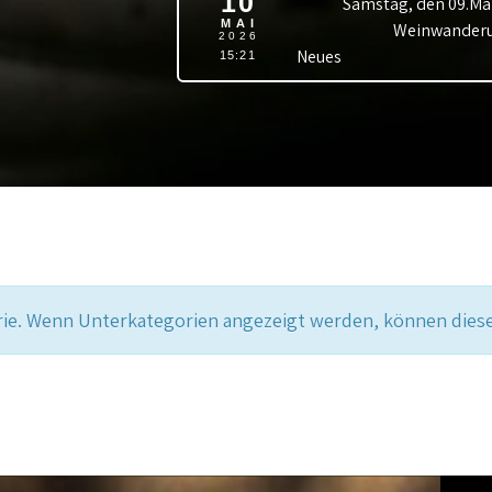
10
Samstag, den 09.Mai
MAI
Weinwanderu
2026
Neues
15:21
orie. Wenn Unterkategorien angezeigt werden, können diese