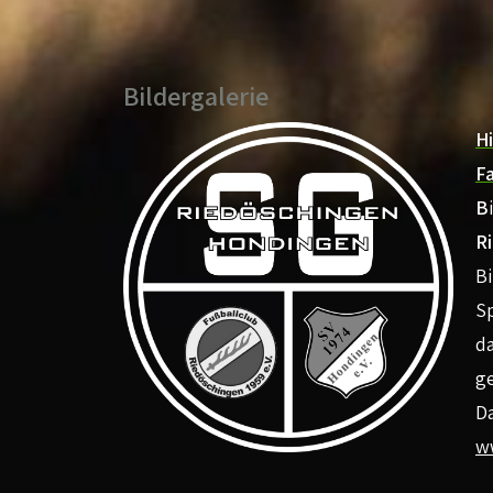
Bildergalerie
H
F
B
Ri
Bi
S
d
g
Da
w