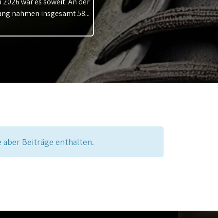
 2026 war es soweit. An der
ng nahmen insgesamt 58...
 aber Beiträge enthalten.