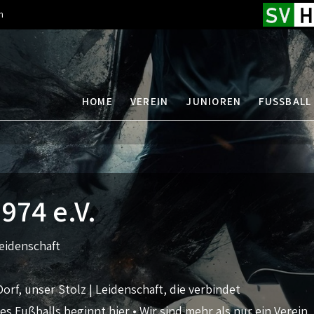
n
HOME
VEREIN
JUNIOREN
FUSSBALL
74 e.V.
eidenschaft
Dorf, unser Stolz | Leidenschaft, die verbindet
es Fußballs beginnt hier • Wir sind mehr als nur ein Verein